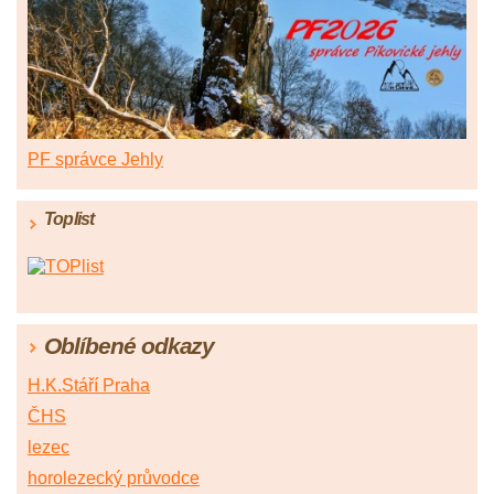
PF správce Jehly
Toplist
Oblíbené odkazy
H.K.Stáří Praha
ČHS
lezec
horolezecký průvodce