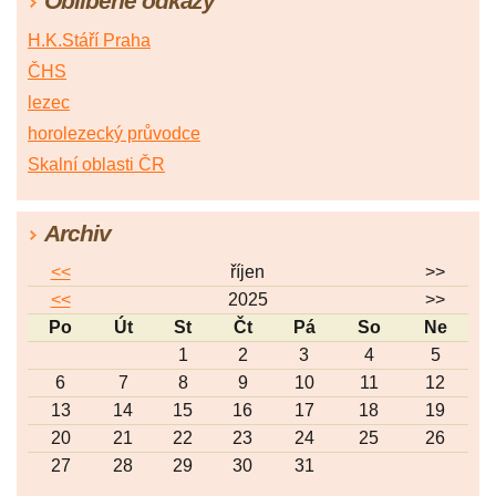
Oblíbené odkazy
H.K.Stáří Praha
ČHS
lezec
horolezecký průvodce
Skalní oblasti ČR
Archiv
<<
říjen
>>
<<
2025
>>
Po
Út
St
Čt
Pá
So
Ne
1
2
3
4
5
6
7
8
9
10
11
12
13
14
15
16
17
18
19
20
21
22
23
24
25
26
27
28
29
30
31