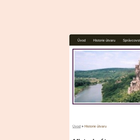
Úvod
Historie útvaru
Správcovst
Úvod
»
Historie útvaru