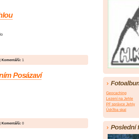
hlou
lo
|
Komentářů:
1
lním Posázaví
Fotoalbu
Geocaching
Lezení na Jehle
PF správce Jehly
Údržba skal
|
Komentářů:
0
Poslední 