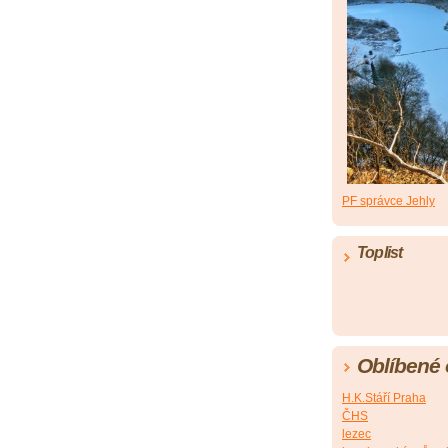
PF správce Jehly
Toplist
Oblíbené
H.K.Stáří Praha
ČHS
lezec