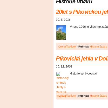
Historie útvaru
20let s Pikovickou je
30. 8. 2016
V roce 1996 to všechno zača
Celý příspěvek
|
Rubrika:
Historie útvaru
Píkovická jehla v Do
10. 12. 2008
Historie správcovství
Celý příspěvek
|
Rubrika:
Historie útvaru