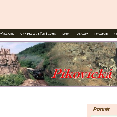
ví na Jehle
OVK Praha a Střední Čechy
Lezení
Aktuality
Fotoalbum
Vi
Portrét