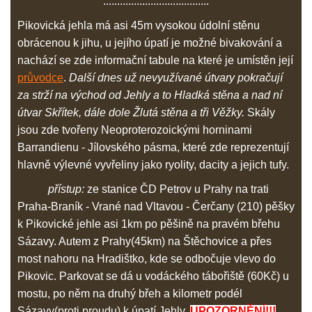
......................................
Pikovická jehla má asi 45m vysokou údolní stěnu
obrácenou k jihu, u jejího úpatí je možné bivakování a
nachází se zde informační tabule na které je umístěn její
průvodce
.
Další dnes už nevyužívané útvary pokračují
za strží na východ od Jehly a to Hladká stěna a nad ní
útvar Skřítek, dále dole Žlutá stěna a tři Věžky.
Skály
jsou zde tvořeny Neoproterozoickými horninami
Barrandienu - Jílovského pásma, které zde reprezentují
hlavně výlevné vyvřeliny jako ryolity, dacity a jejich tufy.
přístup:
ze stanice ČD Petrov u Prahy na trati
Praha-Braník - Vrané nad Vltavou - Čerčany (210) pěšky
k Pikovické jehle asi 1km po pěšině na pravém břehu
Sázavy. Autem z Prahy(45km) na Štěchovice a přes
most nahoru na Hradištko, kde se odbočuje vlevo do
Pikovic. Parkovat se dá u vodáckého tábořiště (60Kč) u
mostu, po něm na druhý břeh a kilometr podél
Sázavy(proti proudu) k úpatí Jehly.
UPOZORNĚNÍ!!!