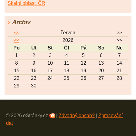
Skalní oblasti ČR
Archiv
<<
červen
>>
<<
2026
>>
Po
Út
St
Čt
Pá
So
Ne
1
2
3
4
5
6
7
8
9
10
11
12
13
14
15
16
17
18
19
20
21
22
23
24
25
26
27
28
29
30
© 2026 eStránky.cz
|
Závadný obsah?
|
Zpracování
dat