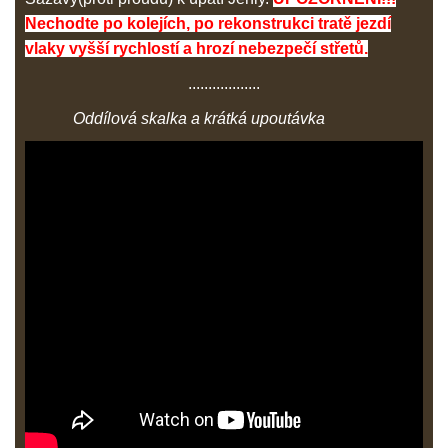
Nechodte po kolejích, po rekonstrukci tratě jezdí
vlaky vyšší rychlostí a hrozí nebezpečí střetů.
..................
Oddílová skalka a krátká upoutávka