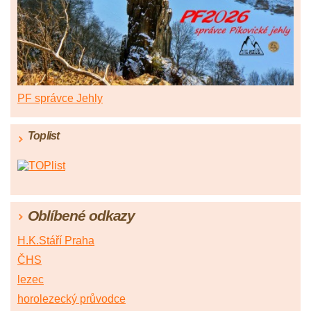
PF správce Jehly
Toplist
Oblíbené odkazy
H.K.Stáří Praha
ČHS
lezec
horolezecký průvodce