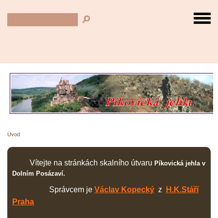
Úvod
Vítejte na stránkách skalního útvaru
Píkovická jehla v
Dolním Posázaví.
Správcem je
Václav Kopecký
z
H.K.Stáří
Praha