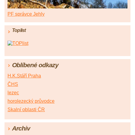
PF správce Jehly
Toplist
Oblíbené odkazy
H.K.Stáří Praha
ČHS
lezec
horolezecký průvodce
Skalní oblasti ČR
Archiv