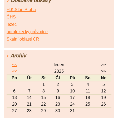
Oblíbené odkazy
H.K.Stáří Praha
ČHS
lezec
horolezecký průvodce
Skalní oblasti ČR
Archiv
<<
leden
>>
<<
2025
>>
Po
Út
St
Čt
Pá
So
Ne
1
2
3
4
5
6
7
8
9
10
11
12
13
14
15
16
17
18
19
20
21
22
23
24
25
26
27
28
29
30
31