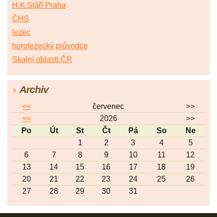
H.K.Stáří Praha
ČHS
lezec
horolezecký průvodce
Skalní oblasti ČR
Archiv
<<
červenec
>>
<<
2026
>>
Po
Út
St
Čt
Pá
So
Ne
1
2
3
4
5
6
7
8
9
10
11
12
13
14
15
16
17
18
19
20
21
22
23
24
25
26
27
28
29
30
31