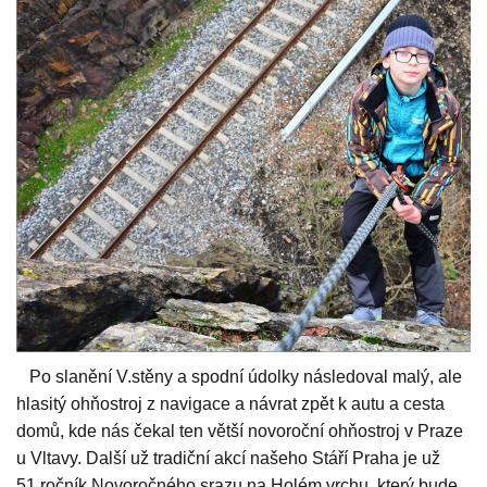
Po slanění V.stěny a spodní údolky následoval malý, ale
hlasitý ohňostroj z navigace a návrat zpět k autu a cesta
domů, kde nás čekal ten větší novoroční ohňostroj v Praze
u Vltavy. Další už tradiční akcí našeho Stáří Praha je už
51.ročník Novoročného srazu na Holém vrchu, který bude