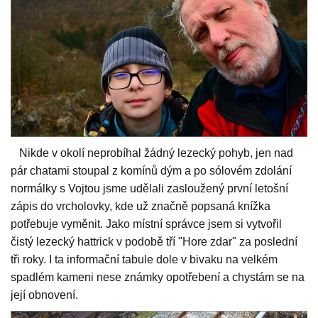
Nikde v okolí neprobíhal žádný lezecký pohyb, jen nad
pár chatami stoupal z komínů dým a po sólovém zdolání
normálky s Vojtou jsme udělali zasloužený první letošní
zápis do vrcholovky, kde už značně popsaná knížka
potřebuje vyměnit. Jako místní správce jsem si vytvořil
čistý lezecký hattrick v podobě tří "Hore zdar" za poslední
tři roky. I ta informační tabule dole v bivaku na velkém
spadlém kameni nese známky opotřebení a chystám se na
její obnovení.