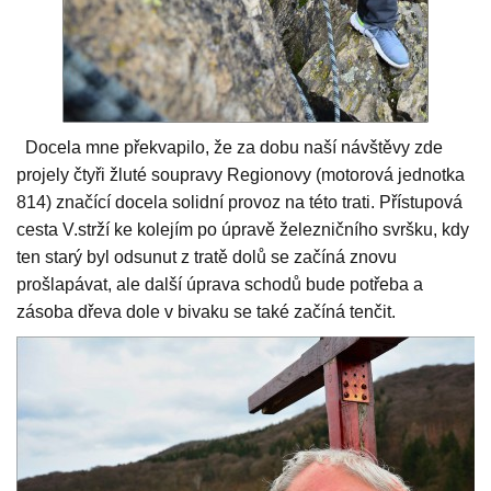
Docela mne překvapilo, že za dobu naší návštěvy zde
projely čtyři žluté soupravy Regionovy (motorová jednotka
814) značící docela solidní provoz na této trati. Přístupová
cesta V.strží ke kolejím po úpravě železničního svršku, kdy
ten starý byl odsunut z tratě dolů se začíná znovu
prošlapávat, ale další úprava schodů bude potřeba a
zásoba dřeva dole v bivaku se také začíná tenčit.