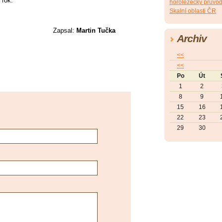
horolezecký průvo
Skalní oblasti ČR
al:
Martin Tučka
Archiv
<<
<<
Po
Út
1
2
8
9
15
16
22
23
29
30