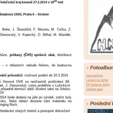
00
ředočeský kraj konané 27.2.2014 v 18
hod
átopkova 100/2, Praha 6 – Strahov
Beke, J. Škarohlíd, F. Mezera, M. Tučka, Z.
 Stanovský, V. Kopecký, O. Běhal, M. Mandák,
chůze,
průkazy (ČHS) správců skal,
distribuce
 – v oblastech nebude řešeno, do budoucna
Fotoalbu
ávání průvodců
: možnost podání do 10.3.2014
Geocaching
Lezení na Jehle
i členové OVK se neúčastnili proškolení (M.
PF správce Jehly
k, J. Stanovský). Letos proběhne v Lužických
a případně domluví další školení také na Srbsku
Údržba skal
14.
2014 bude dodaný na jaře po výrobě, zatím byly
roku. Naše oblast dostane část materiálu na
Poslední 
inging Rock.
hledávání starých terénů a postupné dokončení