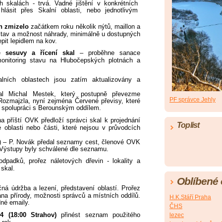
h skalách - trvá. Vadné jištění v konkrétních
lásit přes Skalní oblasti, nebo jednotlivým
n zmizelo
začátkem roku několik nýtů, maillon a
 stav a možnost náhrady, minimálně u dostupných
epit lepidlem na kov.
e
sesuvy a řícení skal
– proběhne sanace
monitoring stavu na Hlubočepských plotnách a
alních oblastech jsou zatím aktualizovány a
 Michal Mestek, který postupně převezme
PF správce Jehly
Rozmajzla, nyní zejména Červené převisy, které
e spolupráci s Berounským oddílem.
a příští OVK předloží správci skal k projednání
Toplist
oblasti nebo části, které nejsou v průvodcích
í) – P. Novák předal seznamy cest, členové OVK
. Výstupy byly schválené dle seznamu.
odpadků, prořez náletových dřevin - lokality a
skal.
Oblíbené
ná údržba a lezení, představení oblastí. Prořez
ana přírody, možnosti správců a místních oddílů.
H.K.Stáří Praha
né emaily.
ČHS
4 (18:00 Strahov)
přinést seznam použitého
lezec
 rok.