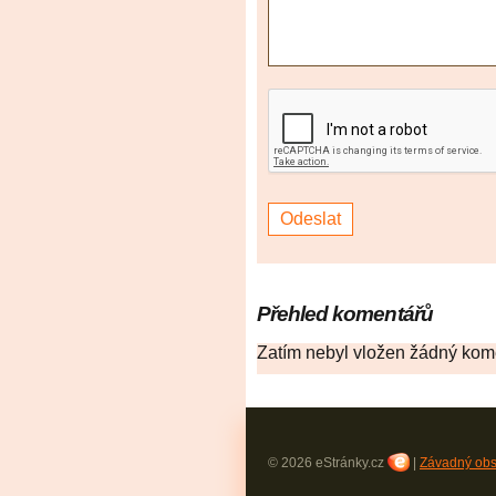
Přehled komentářů
Zatím nebyl vložen žádný kom
© 2026 eStránky.cz
|
Závadný ob