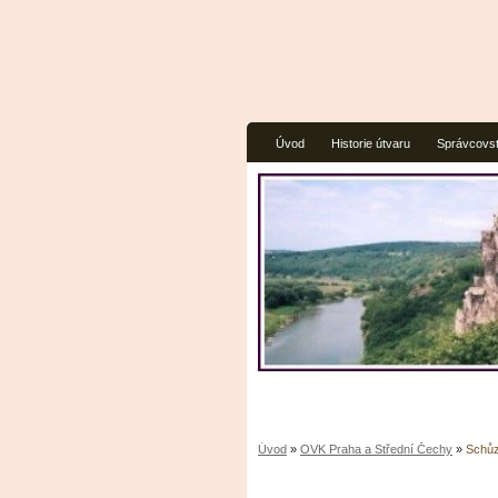
Úvod
Historie útvaru
Správcovst
Úvod
»
OVK Praha a Střední Čechy
»
Schůz