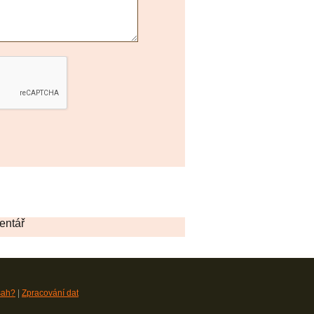
entář
sah?
|
Zpracování dat