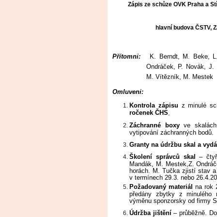
Zápis ze schůze OVK Praha a St
hlavní budova ČSTV, Z
Přítomni:
K. Berndt, M. Beke, L. 
Ondráček, P. Novák, J.
M. Vítězník, M. Mestek
Omluveni:
Kontrola zápisu
z minulé s
ročenek ČHS
.
Záchranné boxy
ve skalách
vytipování záchranných bodů.
Granty na údržbu skal a vyd
Školení správců skal
– čtyř
Mandák, M. Mestek,Z. Ondráče
horách. M. Tučka zjistí stav 
v termínech 29.3. nebo 26.4.20
Požadovaný materiál
na rok 
předány zbytky z minulého 
výměnu sponzorsky od firmy S
Údržba jištění
– průběžně. Do