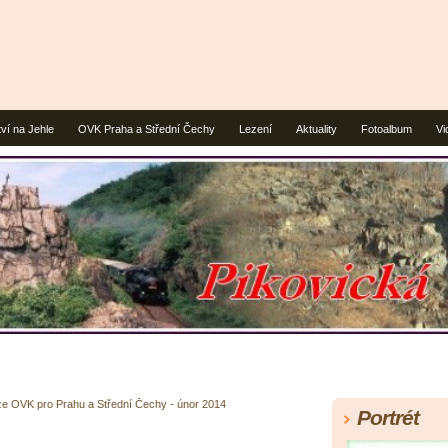
ví na Jehle
OVK Praha a Střední Čechy
Lezení
Aktuality
Fotoalbum
Vi
e OVK pro Prahu a Střední Čechy - únor 2014
Portrét