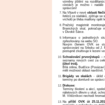
výměny jištění na rozdělanýc
cestách je možno i nadále h
správcům!
Na Vltavě v nové
oblasti
Nečí
řetězů ze slaňáků, zjišťuje se
vrcholů je třeba maillony opět l
Pražský magistrát monitoruj
Branických skal, pokračuje 
v Divoké Šárce.
Informace o jednotlivých sk
zpřesňovány na webu SO.
Novým členem OVK se stal
správcování na Srbsku od J. 
postupně zkultivuje k lezení v
Schvalování prvovýstupů
– n
seznamy nových cest za celé 
(úkol trvá).
Bílá stěna, Budčice (Posázav
měli možnost oblast navštívit
Brigády ve skalách
- úklid 
termíny po domluvě se správci 
Diskuse:
Termíny školení a akcí, společ
náletových dřevin u skal, ochr
M. Vítězníkovi nechodí hromad
Na
příští OVK út 25.11.201
materiálu a požadavky na další