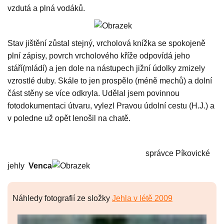
vzdutá a plná vodáků.
Stav jištění zůstal stejný, vrcholová knížka se spokojeně
plní zápisy, povrch vrcholového kříže odpovídá jeho
stáří(mládí) a jen dole na nástupech jižní údolky zmizely
vzrostlé duby. Skále to jen prospělo (méně mechů) a dolní
část stěny se více odkryla. Udělal jsem povinnou
fotodokumentaci útvaru, vylezl Pravou údolní cestu (H.J.) a
v poledne už opět lenošil na chatě.
správce Píkovické
jehly
Venca
Náhledy fotografií ze složky
Jehla v létě 2009