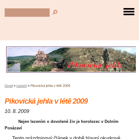
Úvod
»
Lezení
»
Pikovická jehla v létě 2009
Pikovická jehla v létě 2009
10. 8. 2009
Nejen lezením o dovolené živ je horolezec v Dolním
Posázaví
Tento prázdninový článek v době hlavní okurkové