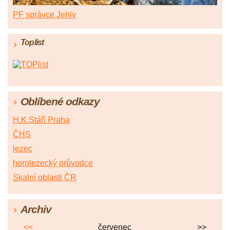
PF správce Jehly
Toplist
Oblíbené odkazy
H.K.Stáří Praha
ČHS
lezec
horolezecký průvodce
Skalní oblasti ČR
Archiv
<<
červenec
>>