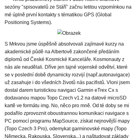
sezóny "spisovatelů ze Stáří" začnu letitou vzpomínkou na
mé úplně první kontakty s tématikou GPS (Global
Positioning Systems).
S Mrkvou jsme úspěšně absolvovali zajímavé kurzy na
akademické půdě na Albertově zakončené předáním
diplomů od České Kosmické Kanceláře. Kosmonauty z
nás ale neudělali. Dříve jen tajné vojenské odvětví, které
se v poslední době dynamicky rozvijí (např.autonavigace)
už zasahuje i do všedních životů nás pacifistů. Vloni jsem
dostal darem turistickou navigaci Garmin eTrex Cx s
dodavanou mapou Topo Czech v1.2 na datové microSD
kartě ve formátu img. No, něco pro mně. Od té doby se mi
podařilo zprovoznit oboustrannou komunikaci navigace s
PC pomocí programu MapSource, získat nejnovější mapy
(Topo Czech 3 Pro), odemykat garminovské mapy (Topo
Německa, Rakouska, Slovenska...) a naštudovat základy