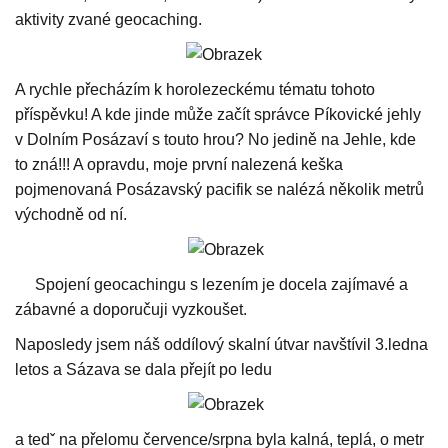
aktivity zvané geocaching.
A rychle přecházím k horolezeckému tématu tohoto
příspěvku! A kde jinde může začít správce Píkovické jehly
v Dolním Posázaví s touto hrou? No jedině na Jehle, kde
to zná!!! A opravdu, moje první nalezená keška
pojmenovaná Posázavský pacifik se nalézá několik metrů
východně od ní.
Spojení geocachingu s lezením je docela zajímavé a
zábavné a doporučuji vyzkoušet.
Naposledy jsem náš oddílový skalní útvar navštívil 3.ledna
letos a Sázava se dala přejít po ledu
a tedˇ na přelomu července/srpna byla kalná, teplá, o metr