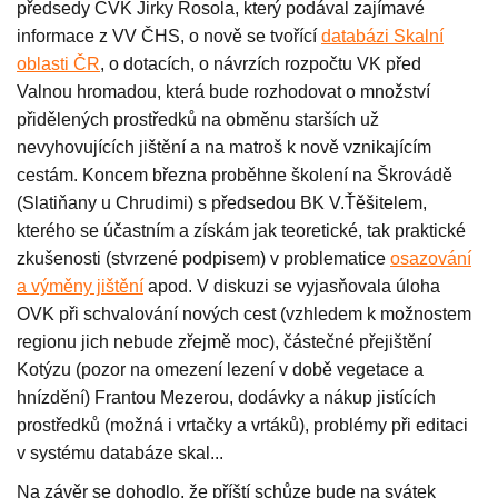
předsedy CVK Jirky Rosola, který podával zajímavé
informace z VV ČHS, o nově se tvořící
databázi Skalní
oblasti ČR
, o dotacích, o návrzích rozpočtu VK před
Valnou hromadou, která bude rozhodovat o množství
přidělených prostředků na obměnu starších už
nevyhovujících jištění a na matroš k nově vznikajícím
cestám. Koncem března proběhne školení na Škrovádě
(Slatiňany u Chrudimi) s předsedou BK V.Ťěšitelem,
kterého se účastním a získám jak teoretické, tak praktické
zkušenosti (stvrzené podpisem) v problematice
osazování
a výměny jištění
apod. V diskuzi se vyjasňovala úloha
OVK při schvalování nových cest (vzhledem k možnostem
regionu jich nebude zřejmě moc), částečné přejištění
Kotýzu (pozor na omezení lezení v době vegetace a
hnízdění) Frantou Mezerou, dodávky a nákup jistících
prostředků (možná i vrtačky a vrtáků), problémy při editaci
v systému databáze skal...
Na závěr se dohodlo, že příští schůze bude na svátek