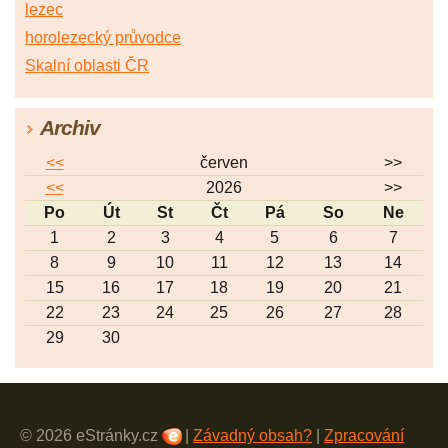
lezec
horolezecký průvodce
Skalní oblasti ČR
Archiv
<<
červen
>>
<<
2026
>>
Po
Út
St
Čt
Pá
So
Ne
1
2
3
4
5
6
7
8
9
10
11
12
13
14
15
16
17
18
19
20
21
22
23
24
25
26
27
28
29
30
© 2026 eStránky.cz
|
Závadný obsah?
|
Zpracování