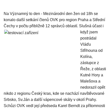
Na Významný to den - Mezinárodní den žen od 18h se
konalo další setkání členů OVK pro region Praha a Střední
Čechy v počtu přibližně 12 správců oblastí. Slušná
účast i
když jsem
postrádal
Vláďu
Střihouna od
Kolína,
zástupce z
Řeže, z oblasti
Kutné Hory a
Malešova a
nedorazil opět
nikdo z regionu Český kras, kde se nachází navštěvované
Srbsko, Sv.Ján a další vápencové skály v okolí Prahy.
Schůzi OVK vedl její předseda Karel Berndt za přítomnosti