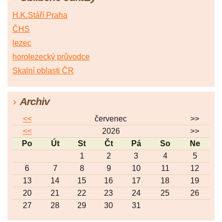
H.K.Stáří Praha
ČHS
lezec
horolezecký průvodce
Skalní oblasti ČR
Archiv
<<
červenec
>>
<<
2026
>>
Po
Út
St
Čt
Pá
So
Ne
1
2
3
4
5
6
7
8
9
10
11
12
13
14
15
16
17
18
19
20
21
22
23
24
25
26
27
28
29
30
31