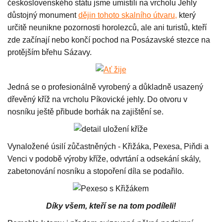
československého státu jsme umístili na vrcholu Jehly
důstojný monument
dějin tohoto skalního útvaru,
který
určitě neunikne pozornosti horolezců, ale ani turistů, kteří
zde začínají nebo končí pochod na Posázavské stezce na
protějším břehu Sázavy.
Jedná se o profesionálně vyrobený a důkladně usazený
dřevěný kříž na vrcholu Píkovické jehly. Do otvoru v
nosníku ještě přibude borhák na zajištění se.
Vynaložené úsilí zůčastněných - Křižáka, Pexesa, Piňdi a
Venci v podobě výroby kříže, odvrtání a odsekání skály,
zabetonování nosníku a stopoření díla se podařilo.
Díky všem, kteří se na tom podíleli!