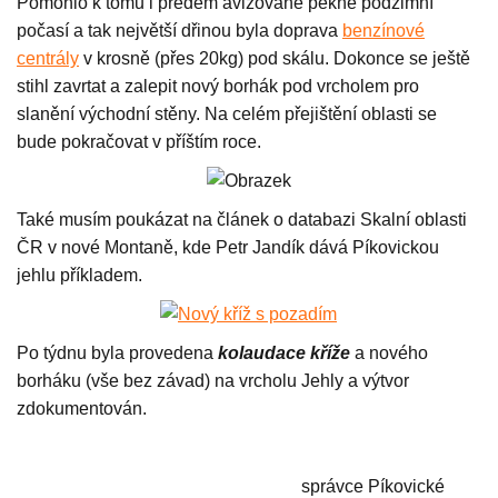
Pomohlo k tomu i předem avizované pěkné podzimní
počasí a tak největší dřinou byla doprava
benzínové
centrály
v krosně (přes 20kg) pod skálu. Dokonce se ještě
stihl zavrtat a zalepit nový borhák pod vrcholem pro
slanění východní stěny. Na celém přejištění oblasti se
bude pokračovat v příštím roce.
Také musím poukázat na článek o databazi Skalní oblasti
ČR v nové Montaně, kde Petr Jandík dává Píkovickou
jehlu příkladem.
Po týdnu byla provedena
kolaudace kříže
a nového
borháku (vše bez závad) na vrcholu Jehly a výtvor
zdokumentován.
správce Píkovické