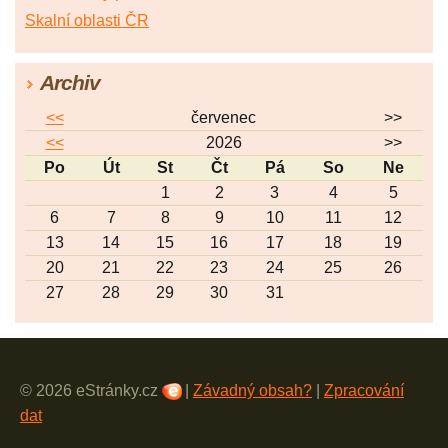
Skalní oblasti ČR
Archiv
<<
červenec
>>
<<
2026
>>
Po
Út
St
Čt
Pá
So
Ne
1
2
3
4
5
6
7
8
9
10
11
12
13
14
15
16
17
18
19
20
21
22
23
24
25
26
27
28
29
30
31
© 2026 eStránky.cz
|
Závadný obsah?
|
Zpracování
dat