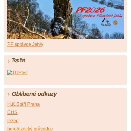
PF správce Jehly
Toplist
Oblíbené odkazy
H.K.Stáří Praha
ČHS
lezec
horolezecký průvodce