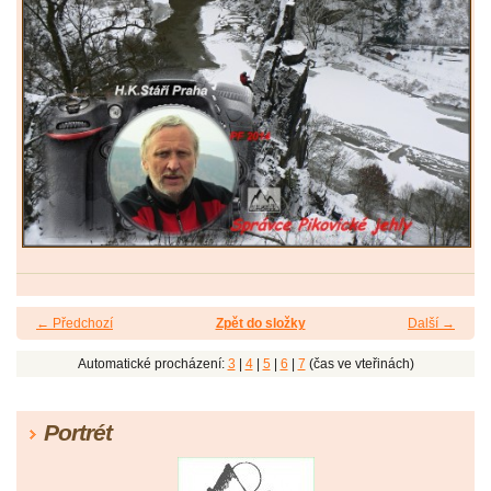
← Předchozí
Zpět do složky
Další →
Automatické procházení:
3
|
4
|
5
|
6
|
7
(čas ve vteřinách)
Portrét