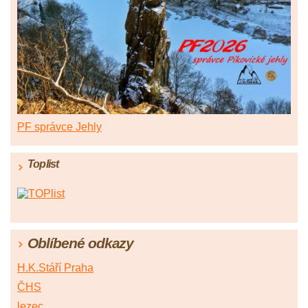
PF správce Jehly
Toplist
Oblíbené odkazy
H.K.Stáří Praha
ČHS
lezec