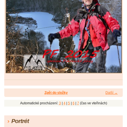
Zpět do složky
Další →
Automatické procházení:
3
|
4
|
5
|
6
|
7
(čas ve vteřinách)
Portrét