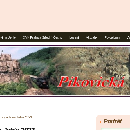
ví na Jehle
OVK Praha a Střední Čechy
Lezení
Aktuality
Fotoalbum
Vi
 brigáda na Jehle 2023
Portrét