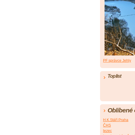
PF správce Jehly
Toplist
Oblíbené
H.K.Stáří Praha
ČHS
lezec