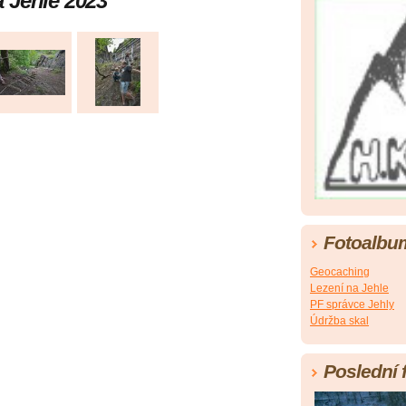
 Jehle 2023
Fotoalbu
Geocaching
Lezení na Jehle
PF správce Jehly
Údržba skal
Poslední 