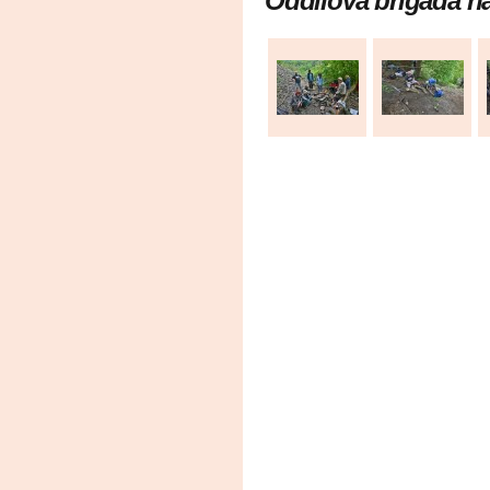
Oddílová brigáda na