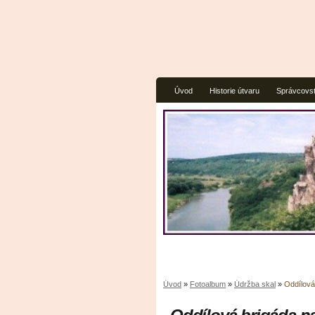
Úvod
Historie útvaru
Správcovst
Úvod
»
Fotoalbum
»
Údržba skal
»
Oddílová