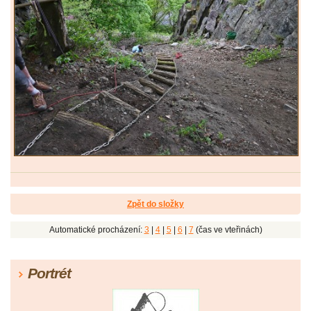
Zpět do složky
Automatické procházení:
3
|
4
|
5
|
6
|
7
(čas ve vteřinách)
Portrét