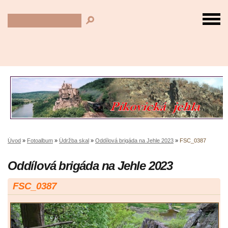
Úvod
»
Fotoalbum
»
Údržba skal
»
Oddílová brigáda na Jehle 2023
»
FSC_0387
Oddílová brigáda na Jehle 2023
FSC_0387