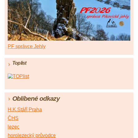
PF správce Jehly
Toplist
Oblíbené odkazy
H.K.Stáří Praha
ČHS
lezec
horolezecký průvodce