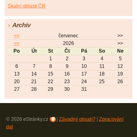
Skalní oblasti ČR
Archiv
<<
červenec
>>
<<
2026
>>
Po
Út
St
Čt
Pá
So
Ne
1
2
3
4
5
6
7
8
9
10
11
12
13
14
15
16
17
18
19
20
21
22
23
24
25
26
27
28
29
30
31
© 2026 eStránky.cz
|
Závadný obsah?
|
Zpracování
dat