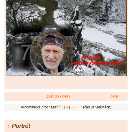
Zpět do složky
Další →
Automatické procházení:
3
|
4
|
5
|
6
|
7
(čas ve vteřinách)
Portrét