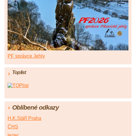
PF správce Jehly
Toplist
Oblíbené odkazy
H.K.Stáří Praha
ČHS
lezec